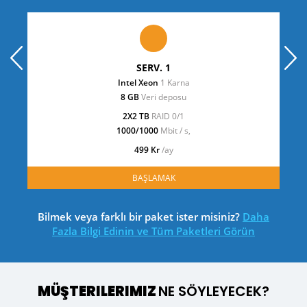
prev
next
SERV. 1
Intel Xeon
1 Karna
8 GB
Veri deposu
2X2 TB
RAID 0/1
1000/1000
Mbit / s,
499 Kr
/ay
BAŞLAMAK
Bilmek veya farklı bir paket ister misiniz?
Daha
Fazla Bilgi Edinin ve Tüm Paketleri Görün
MÜŞTERILERIMIZ
NE SÖYLEYECEK?