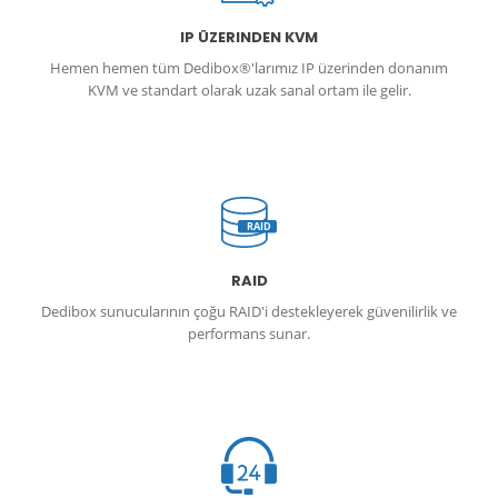
IP ÜZERINDEN KVM
Hemen hemen tüm Dedibox®'larımız IP üzerinden donanım
KVM ve standart olarak uzak sanal ortam ile gelir.
RAID
RAID
Dedibox sunucularının çoğu RAID'i destekleyerek güvenilirlik ve
performans sunar.