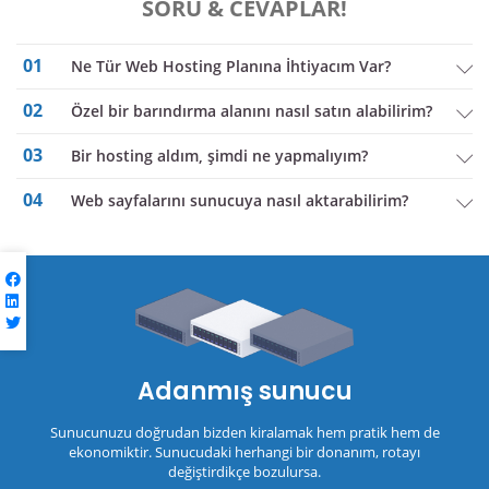
SORU & CEVAPLAR!
01
Ne Tür Web Hosting Planına İhtiyacım Var?
02
Özel bir barındırma alanını nasıl satın alabilirim?
03
bir hosting aldım, şimdi ne yapmalıyım?
04
Web sayfalarını sunucuya nasıl aktarabilirim?
Adanmış sunucu
Sunucunuzu doğrudan bizden kiralamak hem pratik hem de
ekonomiktir. Sunucudaki herhangi bir donanım, rotayı
değiştirdikçe bozulursa.