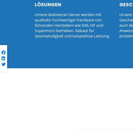
LÖSUNGEN
GESC
Unsere dedizierten Server werden mit
Unsere 
qualitativ hochwertiger Hardware von
Geschwi
führenden Herstellern wie Dell, HP und
auch di
Supermicro betrieben. Gebaut für
Anwend
Geschwindigkeit und beispiellose Leistung.
problem