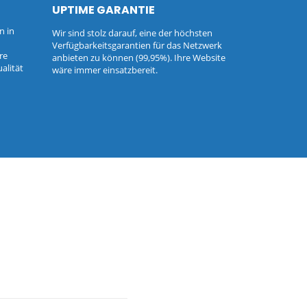
UPTIME GARANTIE
n in
Wir sind stolz darauf, eine der höchsten
Verfügbarkeitsgarantien für das Netzwerk
re
anbieten zu können (99,95%). Ihre Website
alität
wäre immer einsatzbereit.