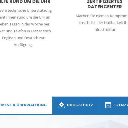
ILFE RUND UM DIE UHR
ZERTIFIZIERTES
DATENCENTER
sere technische Unterstützung
Machen Sie niemals Kompromi
teht Ihnen rund um die Uhr an
hinsichtlich der Haltbarkeit Ih
ieben Tagen in der Woche per
Infrastruktur.
ket und Telefon in Französisch,
DDos
Englisch und Deutsch zur
Verfügung.
EMENT & ÜBERWACHUNG
DDOS-SCHUTZ
LIZENZ