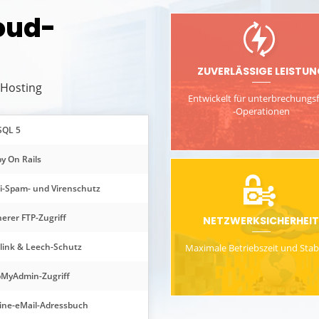
loud-
ZUVERLÄSSIGE LEISTUN
 Hosting
Entwickelt für unterbrechungsf
-Operationen
SQL 5
y On Rails
i-Spam- und Virenschutz
herer FTP-Zugriff
NETZWERKSICHERHEIT
link & Leech-Schutz
Maximale Betriebszeit und Stabi
MyAdmin-Zugriff
ine-eMail-Adressbuch