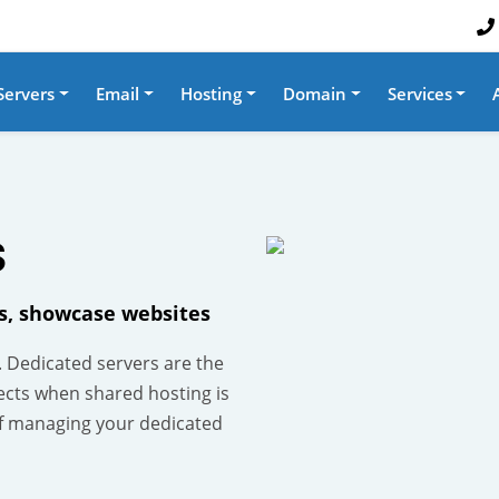
Servers
Email
Hosting
Domain
Services
S
es, showcase websites
. Dedicated servers are the
ects when shared hosting is
f managing your dedicated