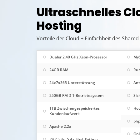
Ultraschnelles C
Hosting
Vorteile der Cloud + Einfachheit des Shared
Dualer 2,40 GHz Xeon-Prozessor
My
24GB RAM
Rub
24x7x365 Unterstützung
Ant
250GB RAID 1-Betriebssystem
Sic
1TB Zwischengespeichertes
Hot
Kundenlaufwerk
php
Apache 2.2x
Onl
PHP 5.3x, 5.4x, Perl, Python