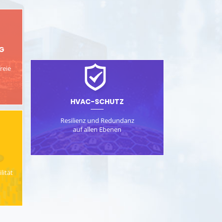
G
reie
HVAC-SCHUTZ
Resilienz und Redundanz
auf allen Ebenen
lität