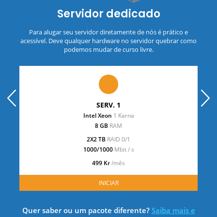
Servidor dedicado
Para alugar seu servidor diretamente de nós é prático e
acessível. Deve qualquer hardware no servidor quebrar como
podemos mudar de curso livre.
prev
next
SERV. 1
Intel Xeon
1 Karna
8 GB
RAM
2X2 TB
RAID 0/1
1000/1000
Mbit / s
499 Kr
/mês
INICIAR
Quer saber ou um pacote diferente?
Saiba mais e