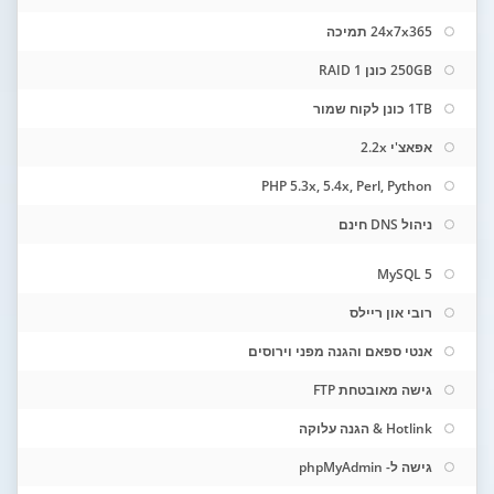
24x7x365 תמיכה
250GB כונן RAID 1
1TB כונן לקוח שמור
אפאצ'י 2.2x
PHP 5.3x, 5.4x, Perl, Python
ניהול DNS חינם
MySQL 5
רובי און ריילס
אנטי ספאם והגנה מפני וירוסים
גישה מאובטחת FTP
Hotlink & הגנה עלוקה
גישה ל- phpMyAdmin