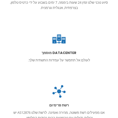
סיוע טכני שלנו זמין 24 שעות ביממה, 7 ימים בשבוע על ידי כרטיס טלפון,
בצרפתית, אנגלית וגרמנית.
DATACENTER מוסמך
לעולם אל תתפשר על עמידות התשתית שלך.
DDos
רשת פרימיום
אנו מפעילים רשת פשוטה, מהירה ואמינה. לרשת שלנו AS12876 יש
יכולות גדולות עם טרנזיטים רבים נקודות החליפין.