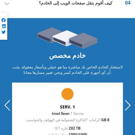
04
كيف أقوم بنقل صفحات الويب إلى الخادم؟
خادم مخصص
لاستئجار الخادم الخاص بك مباشرة منا هو عملي وبأسعار معقولة. يجب
الخادم كسر ونحن تغيير مسارها مجانا.
أن أي أجهزة على
prev
next
SERV. 1
Intel Xeon
1 Karna
8 GB
الرامات "الذاكرة العشوائية في الهواتف والحواسيب
2X2 TB
غارة 0/1
1000/1000
ميغابت / ثانية