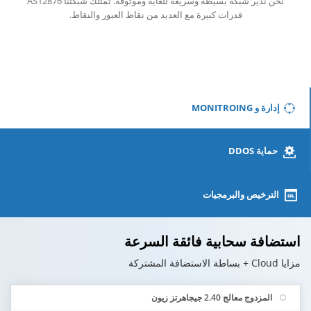
نحن ندير شبكة بسيطة وسريعة للغاية وموثوقة. تمتلك شبكتنا AS12876
قدرات كبيرة مع العديد من نقاط العبور والنقاط.
إدارة و MONITROING
حماية DDOS
الترخيص والبرمجيات
استضافة سحابية فائقة السرعة
مزايا Cloud + بساطة الاستضافة المشتركة
المزدوج معالج 2.40 جيجاهرتز زيون