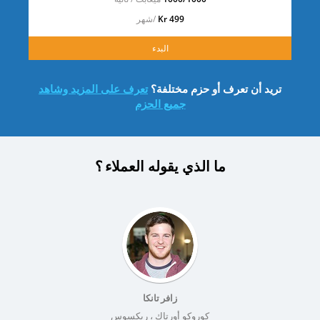
499 Kr
/شهر
البدء
تريد أن تعرف أو حزم مختلفة؟
تعرف على المزيد وشاهد
جميع الحزم
ما الذي يقوله
العملاء
؟
زافر تانكا
كوروكو أورتاك ، ريكسوس