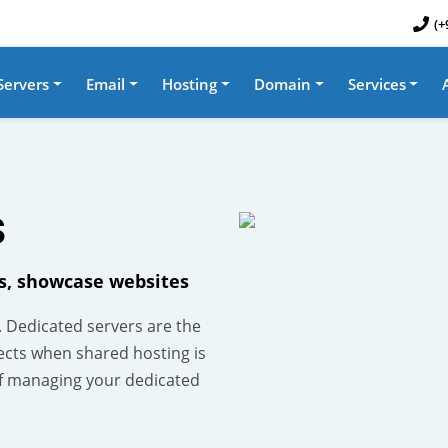
(+
Servers
Email
Hosting
Domain
Services
S
es, showcase websites
. Dedicated servers are the
ects when shared hosting is
f managing your dedicated