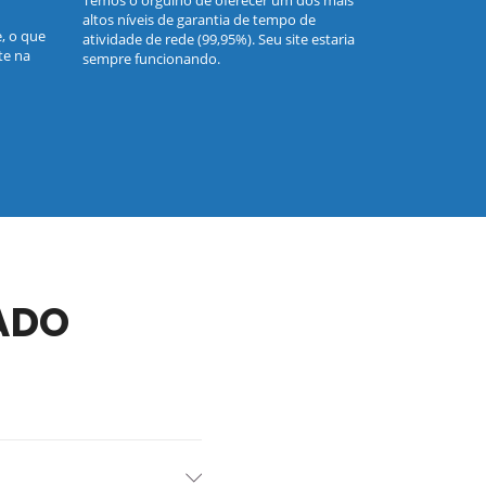
Temos o orgulho de oferecer um dos mais
altos níveis de garantia de tempo de
, o que
atividade de rede (99,95%). Seu site estaria
te na
sempre funcionando.
ADO