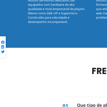
Nossos servidores dedicados são
Nossos 
equipados com hardware de alta
fornece
qualidade e nível empresarial de players
que até
líderes como Dell, HP e Supermicro.
web mai
Construído para velocidade e
proble
desempenho incomparável.
FR
Que tipo de
01