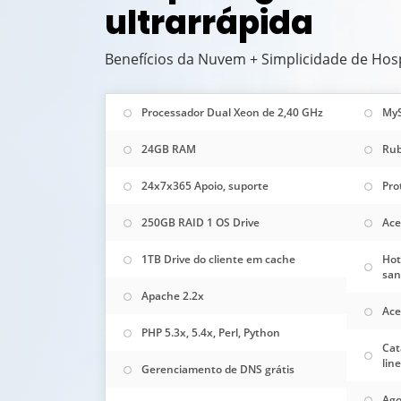
ultrarrápida
Benefícios da Nuvem + Simplicidade de H
Processador Dual Xeon de 2,40 GHz
My
24GB RAM
Rub
24x7x365 Apoio, suporte
Pro
250GB RAID 1 OS Drive
Ace
1TB Drive do cliente em cache
Hot
san
Apache 2.2x
Ace
PHP 5.3x, 5.4x, Perl, Python
Cat
line
Gerenciamento de DNS grátis
Ago