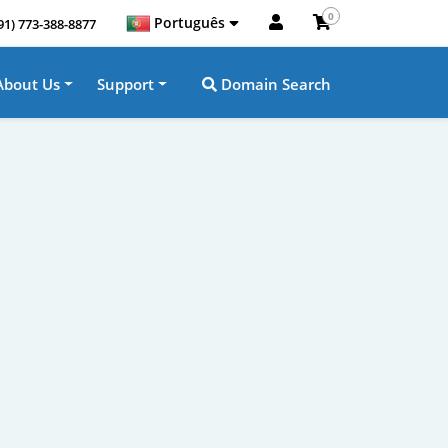
0
Português
91) 773-388-8877
About Us
Support
Domain Search