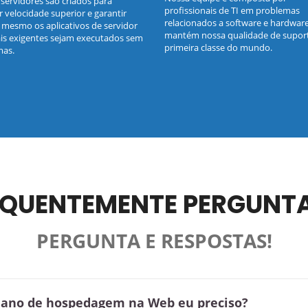
servidores são criados para
profissionais de TI em problemas
r velocidade superior e garantir
relacionados a software e hardware
 mesmo os aplicativos de servidor
mantém nossa qualidade de supor
s exigentes sejam executados sem
primeira classe do mundo.
mas.
EQUENTEMENTE PERGUNT
PERGUNTA E RESPOSTAS!
 plano de hospedagem na Web eu preciso?