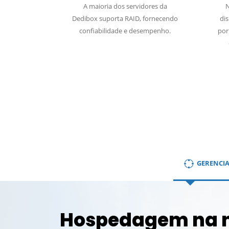
A maioria dos servidores da
N
Dedibox suporta RAID, fornecendo
dis
confiabilidade e desempenho.
por
GERENCI
Hospedagem na