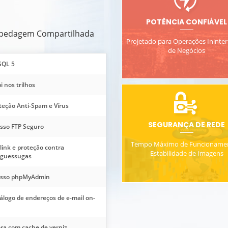
POTÊNCIA CONFIÁVEL
ospedagem Compartilhada
Projetado para Operações Ininter
de Negócios
SQL 5
i nos trilhos
teção Anti-Spam e Vírus
SEGURANÇA DE REDE
sso FTP Seguro
Tempo Máximo de Funcioname
link e proteção contra
Estabilidade de Imagens
guessugas
sso phpMyAdmin
álogo de endereços de e-mail on-
ra com cache de verniz