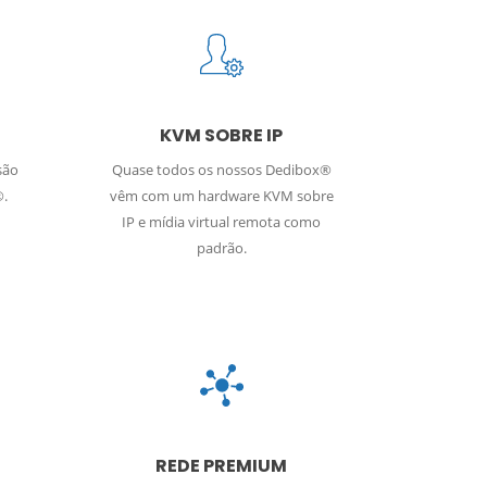
KVM SOBRE IP
são
Quase todos os nossos Dedibox®
®.
vêm com um hardware KVM sobre
IP e mídia virtual remota como
padrão.
REDE PREMIUM