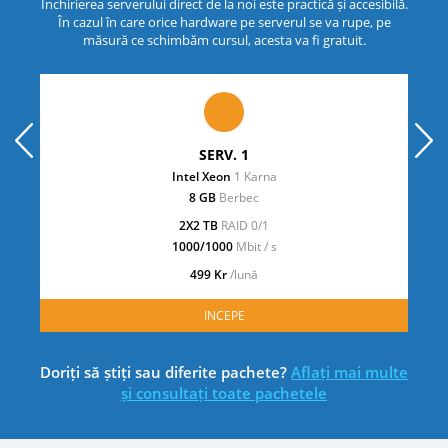
Închirierea serverului direct de la noi este practică și accesibilă.
În cazul în care orice hardware pe serverul se va rupe, pe
măsură ce schimbăm cursul, acesta va fi gratuit.
prev
next
SERV. 1
Intel Xeon
1 Karna
8 GB
Berbec
2X2 TB
RAID 0/1
1000/1000
Mbit / s
499 Kr
/lună
INCEPE
Doriți să știți sau diferite pachete?
Aflați mai multe
și consultați toate pachetele