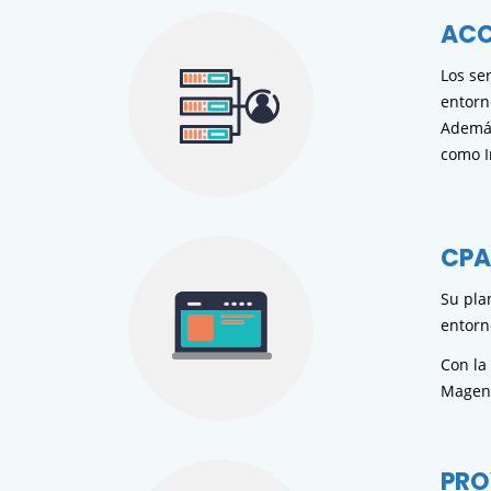
ACC
Los se
entorn
Además
como I
CPA
Su pla
entorn
Con la
Magent
PRO