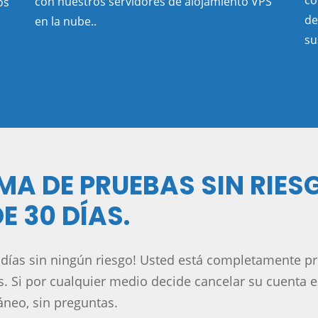
co
con nuestros servidores de alojamiento VPS
os
de
en la nube..
su
A DE PRUEBAS SIN RIESG
E 30 DÍAS.
 días sin ningún riesgo! Usted está completamente p
os. Si por cualquier medio decide cancelar su cuenta e
neo, sin preguntas.