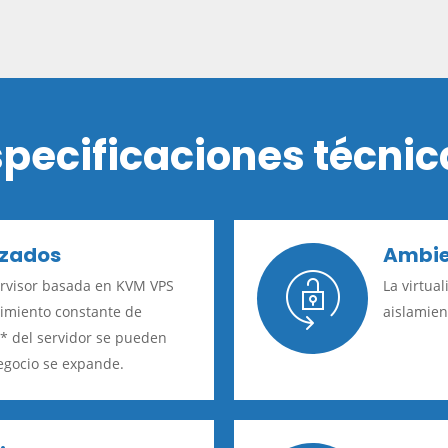
specificaciones técnic
izados
Ambie
ervisor basada en KVM VPS
La virtua
dimiento constante de
aislamien
 * del servidor se pueden
egocio se expande.