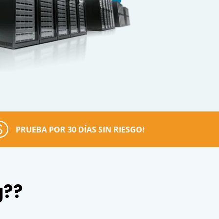
PRUEBA POR 30 DÍAS SIN RIESGO!
g??