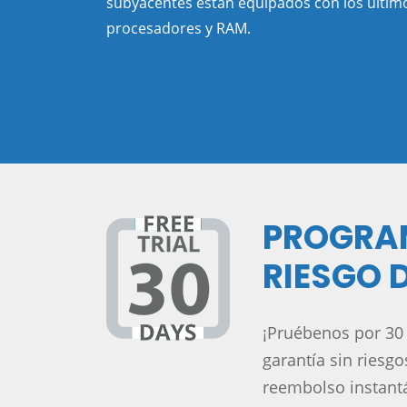
subyacentes están equipados con los últim
procesadores y RAM.
PROGRAM
RIESGO D
¡Pruébenos por 30
garantía sin riesg
reembolso instantá