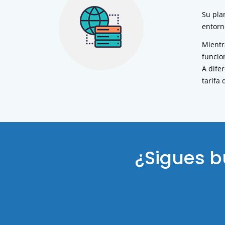
Su pla
entorn
Mientr
funcio
A dife
tarifa 
¿Sigues 