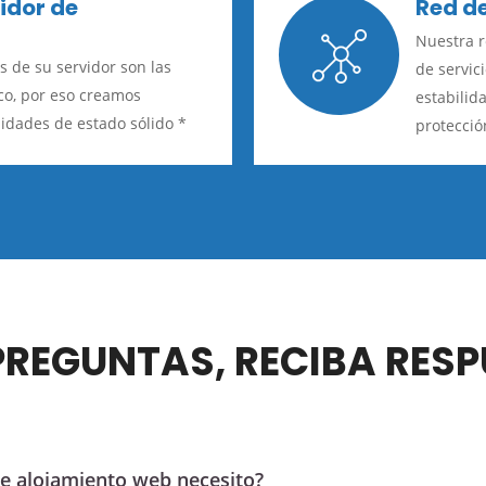
idor de
Red de
Nuestra r
s de su servidor son las
de servic
sco, por eso creamos
estabilid
idades de estado sólido *
protecció
PREGUNTAS, RECIBA RESP
 de alojamiento web necesito?