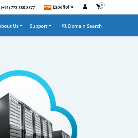
0
Español
(+91) 773-388-8877
About Us
Support
Domain Search