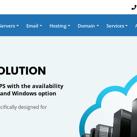
Servers
Email
Hosting
Domain
Services
OLUTION
S with the availability
ty and Windows option
ifically designed for