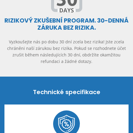
RIZIKOVÝ ZKUŠEBNÍ PROGRAM. 30-DENNÁ
ZÁRUKA BEZ RIZIKA.
Vyzkoušejte nás po dobu 30 dní zcela bez rizika! Jste zcela
chráněni naší zárukou bez rizika. Pokud se rozhodnete účet
zrušit během následujících 30 dní, obdržíte okamžitou
refundaci a žádné dotazy.
Technické specifikace