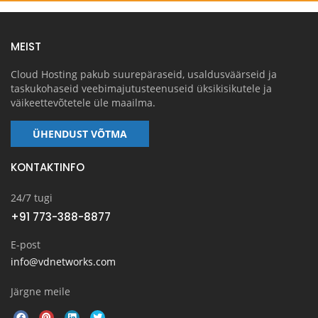
MEIST
Cloud Hosting pakub suurepäraseid, usaldusväärseid ja
taskukohaseid veebimajutusteenuseid üksikisikutele ja
väikeettevõtetele üle maailma.
ÜHENDUST VÕTMA
KONTAKTINFO
24/7 tugi
+91 773-388-8877
E-post
info@vdnetworks.com
Järgne meile