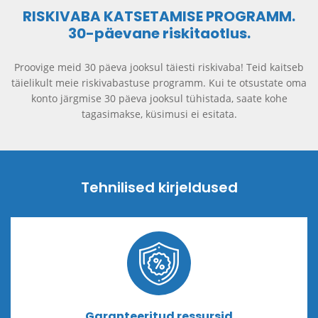
RISKIVABA KATSETAMISE PROGRAMM.
30-päevane riskitaotlus.
Proovige meid 30 päeva jooksul täiesti riskivaba! Teid kaitseb
täielikult meie riskivabastuse programm. Kui te otsustate oma
konto järgmise 30 päeva jooksul tühistada, saate kohe
tagasimakse, küsimusi ei esitata.
Tehnilised kirjeldused
Garanteeritud ressursid