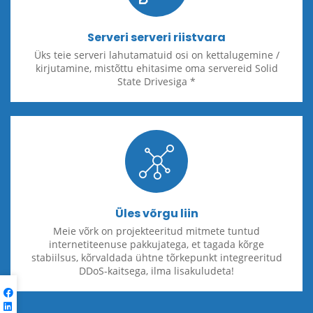
Serveri serveri riistvara
Üks teie serveri lahutamatuid osi on kettalugemine /
kirjutamine, mistõttu ehitasime oma servereid Solid
State Drivesiga *
Üles võrgu liin
Meie võrk on projekteeritud mitmete tuntud
internetiteenuse pakkujatega, et tagada kõrge
stabiilsus, kõrvaldada ühtne tõrkepunkt integreeritud
DDoS-kaitsega, ilma lisakuludeta!