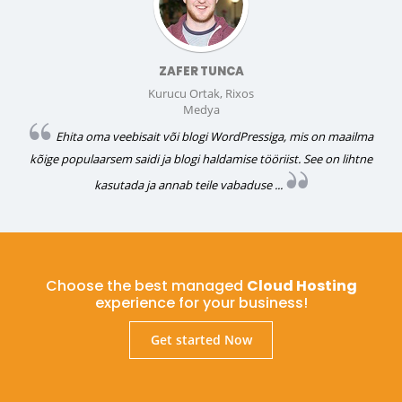
ZAFER TUNCA
Kurucu Ortak, Rixos
Medya
Ehita oma veebisait või blogi WordPressiga, mis on maailma
kõige populaarsem saidi ja blogi haldamise tööriist. See on lihtne
kasutada ja annab teile vabaduse ...
Choose the best managed
Cloud Hosting
experience for your business!
Get started Now