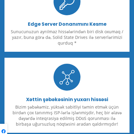
Edge Server Donanımını Kesme
Sunucunuzun ayrılmaz hissələrindən biri disk oxumaq /
yazır, buna görə də, Solid State Drives ilə serverlərimizi
qurduq *
Xəttin şəbəkəsinin yuxarı hissəsi
Bizim şəbəkəmiz, yüksək sabitliyi təmin etmək üçün
birdən çox tanınmış ISP-lərlə işlənmişdir, heç bir əlavə
dəyərdə inteqrasiya edilmiş DDoS qorunması ilə
birbaşa uğursuzluq nöqtəsini aradan qaldırmışdır!