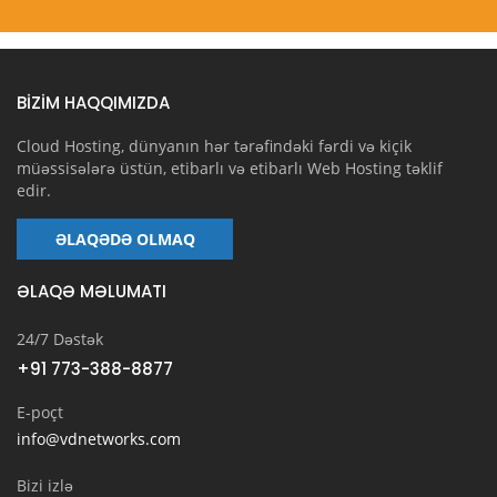
BİZİM HAQQIMIZDA
Cloud Hosting, dünyanın hər tərəfindəki fərdi və kiçik
müəssisələrə üstün, etibarlı və etibarlı Web Hosting təklif
edir.
ƏLAQƏDƏ OLMAQ
ƏLAQƏ MƏLUMATI
24/7 Dəstək
+91 773-388-8877
E-poçt
info@vdnetworks.com
Bizi izlə