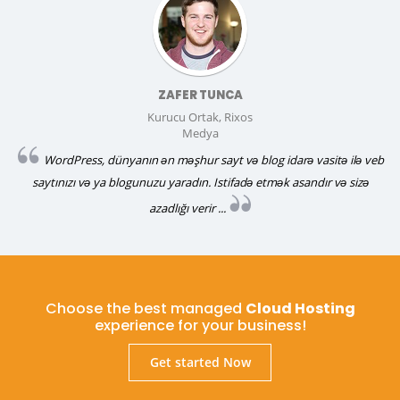
ZAFER TUNCA
Kurucu Ortak, Rixos
Medya
WordPress, dünyanın ən məşhur sayt və blog idarə vasitə ilə veb
saytınızı və ya blogunuzu yaradın. Istifadə etmək asandır və sizə
azadlığı verir ...
Choose the best managed
Cloud Hosting
experience for your business!
Get started Now