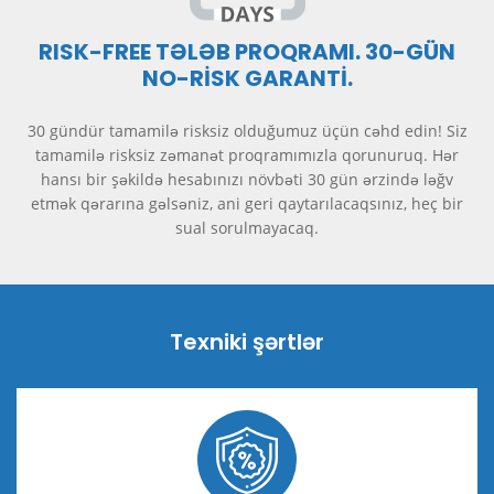
RISK-FREE TƏLƏB PROQRAMI. 30-GÜN
NO-RİSK GARANTİ.
30 gündür tamamilə risksiz olduğumuz üçün cəhd edin! Siz
tamamilə risksiz zəmanət proqramımızla qorunuruq. Hər
hansı bir şəkildə hesabınızı növbəti 30 gün ərzində ləğv
etmək qərarına gəlsəniz, ani geri qaytarılacaqsınız, heç bir
sual sorulmayacaq.
Texniki şərtlər