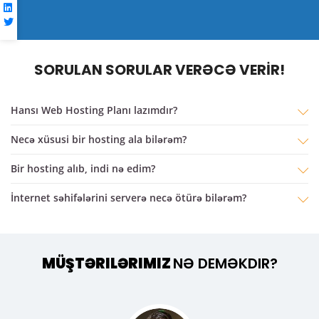
SORULAN SORULAR VERƏCƏ VERİR!
Hansı Web Hosting Planı lazımdır?
Necə xüsusi bir hosting ala bilərəm?
bir hosting alıb, indi nə edim?
İnternet səhifələrini serverə necə ötürə bilərəm?
MÜŞTƏRILƏRIMIZ
NƏ DEMƏKDIR?