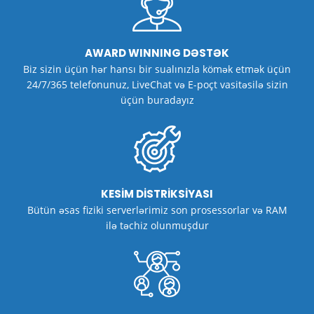
AWARD WINNING DƏSTƏK
Biz sizin üçün hər hansı bir sualınızla kömək etmək üçün
24/7/365 telefonunuz, LiveChat və E-poçt vasitəsilə sizin
üçün buradayız
KESİM DİSTRİKSİYASI
Bütün əsas fiziki serverlərimiz son prosessorlar və RAM
ilə təchiz olunmuşdur