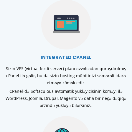
INTEGRATED CPANEL
Sizin VPS (virtual fərdi server) planı əvvəlcədən quraşdırılmış
cPanel ilə gəlir, bu da sizin hosting mühitinizi səmərəli idarə
etməyə kömək edir.
CPanel-də Softaculous avtomatik yükləyicisinin köməyi ilə
WordPress, Joomla, Drupal, Magento və daha bir neçə dəqiqə
ərzində yükləyə bilərsiniz..