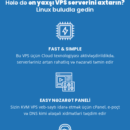
Hələ də
ən yaxşı VPS serverini axtarın?
Linux buludla gedin
FAST & SIMPLE
Bu VPS üçün Cloud texnologiyası aktivləşdirildikdə,
serverləriniz artan rahatlıq və nəzarəti təmin edir
EASY NƏZARƏT PANELİ
Sizin KVM VPS veb-saytı idarə etmək üçün cPanel, e-poçt
və DNS kimi əlaqəli xidmətləri təqdim edir