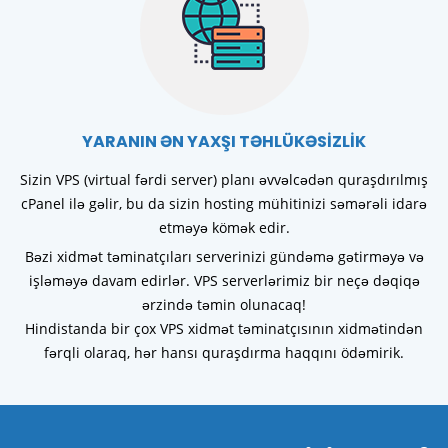
YARANIN ƏN YAXŞI TƏHLÜKƏSİZLİK
Sizin VPS (virtual fərdi server) planı əvvəlcədən quraşdırılmış
cPanel ilə gəlir, bu da sizin hosting mühitinizi səmərəli idarə
etməyə kömək edir.
Bəzi xidmət təminatçıları serverinizi gündəmə gətirməyə və
işləməyə davam edirlər. VPS serverlərimiz bir neçə dəqiqə
ərzində təmin olunacaq!
Hindistanda bir çox VPS xidmət təminatçısının xidmətindən
fərqli olaraq, hər hansı quraşdırma haqqını ödəmirik.