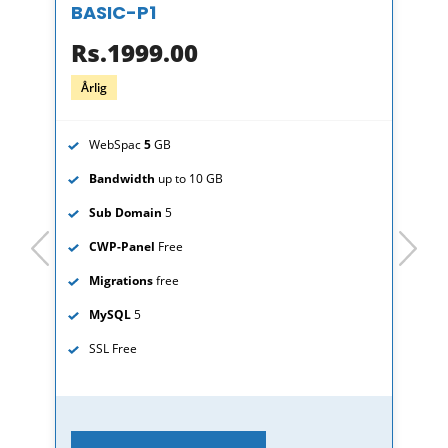
BASIC-P1
Rs.1999.00
Årlig
WebSpac
5
GB
Bandwidth
up to 10 GB
Sub Domain
5
prev
next
CWP-Panel
Free
Migrations
free
MySQL
5
SSL
Free