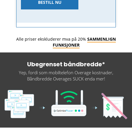
BESTILL NU
Alle priser ekskluderer mva på 20%
SAMMENLIGN
FUNKSJONER
Ubegrenset båndbredde*
Yep, fordi som mobiltelefon Overage kostnader,
Båndbredde Overages SUCK enda mer!