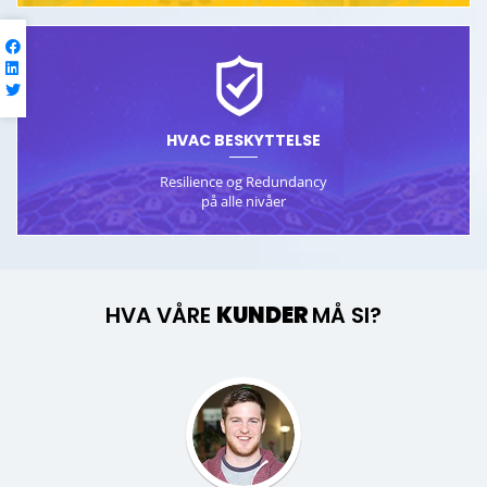
HVAC BESKYTTELSE
Resilience og Redundancy
på alle nivåer
HVA VÅRE
KUNDER
MÅ SI?