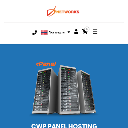
0
☰
Norwegian
CWP PANEL HOSTING