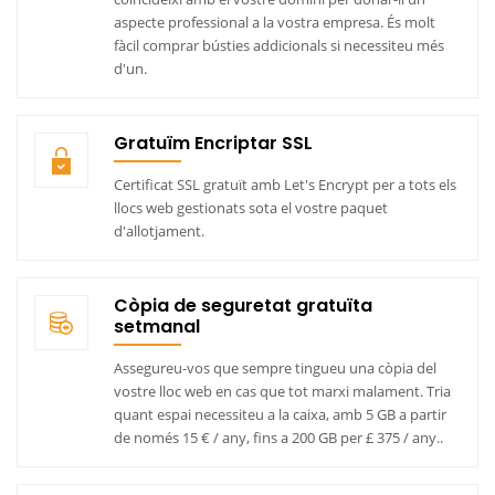
aspecte professional a la vostra empresa. És molt
fàcil comprar bústies addicionals si necessiteu més
d'un.
Gratuïm Encriptar SSL
Certificat SSL gratuït amb Let's Encrypt per a tots els
llocs web gestionats sota el vostre paquet
d'allotjament.
Còpia de seguretat gratuïta
setmanal
Assegureu-vos que sempre tingueu una còpia del
vostre lloc web en cas que tot marxi malament. Tria
quant espai necessiteu a la caixa, amb 5 GB a partir
de només 15 € / any, fins a 200 GB per £ 375 / any..