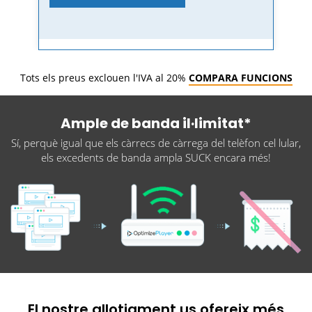
Tots els preus exclouen l'IVA al 20%
COMPARA FUNCIONS
Ample de banda il·limitat*
Sí, perquè igual que els càrrecs de càrrega del telèfon cel lular,
els excedents de banda ampla SUCK encara més!
El nostre allotjament us ofereix més