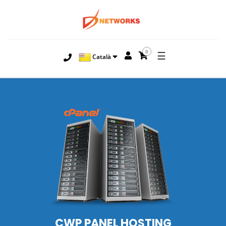
0
☰
Català
CWP PANEL HOSTING