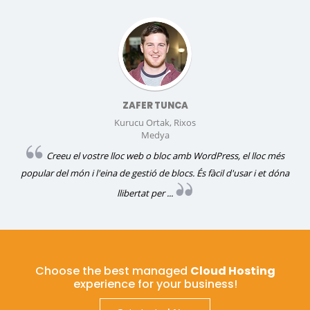
ZAFER TUNCA
Kurucu Ortak, Rixos
Medya
Creeu el vostre lloc web o bloc amb WordPress, el lloc més
popular del món i l'eina de gestió de blocs. És fàcil d'usar i et dóna
llibertat per ...
Choose the best managed
Cloud Hosting
experience for your business!