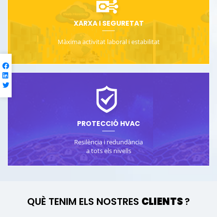
XARXA I SEGURETAT
Màxima activitat laboral i estabilitat
PROTECCIÓ HVAC
Resilència i redundància
a tots els nivells
QUÈ TENIM ELS NOSTRES
CLIENTS
?