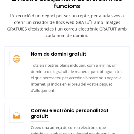
funcions
L'execució d'un negoci pot ser un repte, per ajudar-vos a
oferir un creador de llocs web GRATUÏT amb imatges
GRATUÏES d'existències i un correu electrònic GRATUÏT amb
cada nom de domini.
Nom de domini gratuït
Tots els nostres plans inclouen, com a mínim, un
domini .co.uk gratuït, de manera que obtingueu tot
el que necessiteu per accedir al vostre nou negoci a
Internet, ja inclòs en el preu del vostre paquet
d'allotjament..
Correu electrònic personalitzat
gratuït
Creeu una adreça de correu electrònic que
coincideixi amb el vostre domini per donar-li un