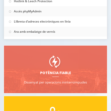
Hotlink & Leech Protection
Accés phpMyAdmin
Llibreta d'adreces electròniques en línia
Ara amb embalatge de vernís
POTÈNCIA FIABLE
Dissenyat per operacions ininterrompudes