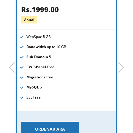
Rs.1999.00
Anual
WebSpac
5
GB
Bandwidth
up to 10 GB
Sub Domain
5
prev
next
CWP-Panel
Free
Migrations
free
MySQL
5
SSL
Free
ORDENAR ARA