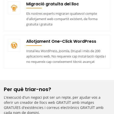
Migració gratuïta del lloc
Els nostres experts migraran qualsevol compte
d'allotjament web compartit existent, de forma
gratuïta i gratuïta
Allotjament One-Click WordPress
Instal·leu WordPress, Joomla, Drupal i més de 200
aplicacions web. No requereix cap instal·lació ràpida i
no requereix cap coneixement tècnic avançat
Per què triar-nos?
L'execució d'un negoci pot ser un repte, per ajudar-vos a
oferir un creador de llocs web GRATUÏT amb imatges
GRATUÏES d'existències i correus electrònics GRATUÏT amb
cada nom de domini.