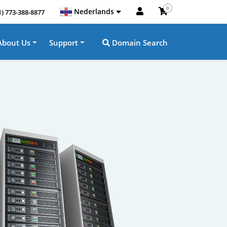
0
Nederlands
1) 773-388-8877
About Us
Support
Domain Search