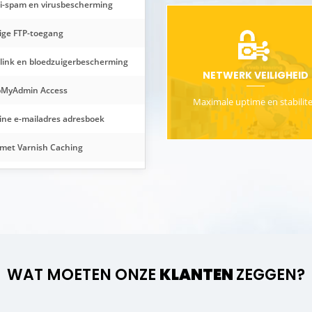
i-spam en virusbescherming
lige FTP-toegang
link en bloedzuigerbescherming
NETWERK VEILIGHEID
MyAdmin Access
Maximale uptime en stabilite
ine e-mailadres adresboek
met Varnish Caching
WAT MOETEN ONZE
KLANTEN
ZEGGEN?