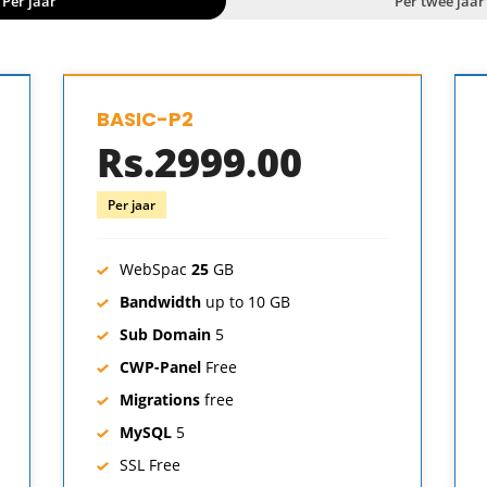
Per jaar
Per twee jaar
BASIC-P2
Rs.2999.00
Per jaar
WebSpac
25
GB
Bandwidth
up to 10 GB
Sub Domain
5
CWP-Panel
Free
Migrations
free
MySQL
5
SSL
Free