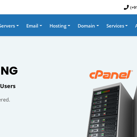
(+9
Servers
Email
Hosting
Domain
Services
ING
 Users
ered.