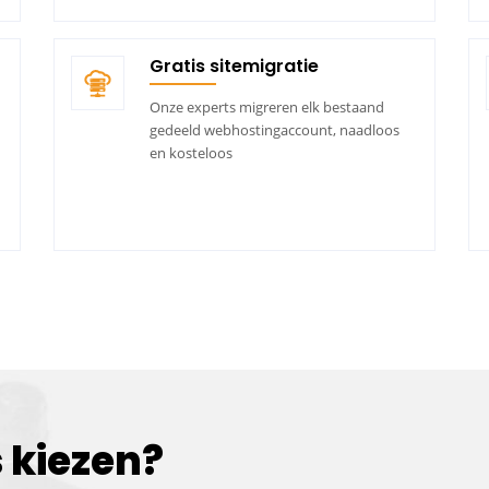
Gratis sitemigratie
Onze experts migreren elk bestaand
gedeeld webhostingaccount, naadloos
en kosteloos
 kiezen?