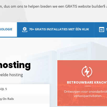
ijn, dus om ons te helpen bieden we een GRATIS website builder§
NOLOGIE
70+ GRATIS INSTALLATIES MET ÉÉN KLIK
hosting
elde hosting
BETROUWBARE KRACH
SQL 5
Ontworpen voor ononderbro
verkoopactiviteiten
y On Rails