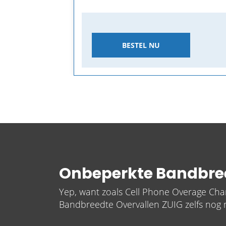
BESTEL NU
Onbeperkte Bandbre
Yep, want zoals Cell Phone Overage Cha
Bandbreedte Overvallen ZUIG zelfs nog 