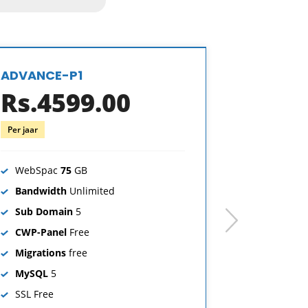
ADVANCE-P1
ADVANCE
Rs.4599.00
Rs.7
Per jaar
Per jaar
WebSpac
75
GB
WebSpac
Bandwidth
Unlimited
Bandwid
Sub Domain
5
Sub Dom
next
CWP-Panel
Free
CWP-Pan
Migrations
free
Migratio
MySQL
5
MySQL
5
SSL
Free
SSL
Free