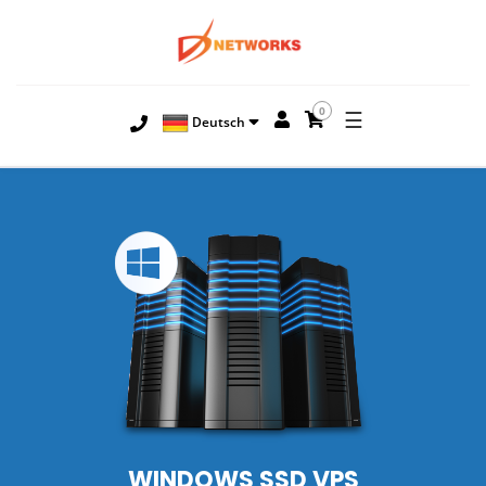
0
☰
Deutsch
WINDOWS SSD VPS