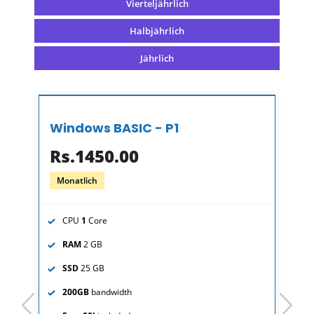
Vierteljährlich
Halbjährlich
Jährlich
Windows BASIC - P1
Rs.1450.00
Monatlich
CPU
1
Core
RAM
2 GB
SSD
25 GB
200GB
bandwidth
prev
next