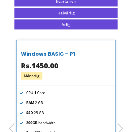
Kvartalsvis
Halvårlig
Årlig
Windows BASIC - P1
Rs.1450.00
Månedlig
CPU
1
Core
RAM
2 GB
SSD
25 GB
200GB
bandwidth
prev
next