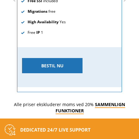
Free SSl
included
Migrations
free
High Availability
Yes
Free
IP
1
BESTIL NU
Alle priser ekskluderer moms ved 20%
SAMMENLIGN
FUNKTIONER
DEDICATED 24/7 LIVE SUPPORT