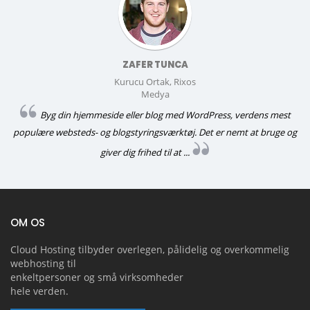
ZAFER TUNCA
Kurucu Ortak, Rixos
Medya
Byg din hjemmeside eller blog med WordPress, verdens mest
populære websteds- og blogstyringsværktøj. Det er nemt at bruge og
giver dig frihed til at ...
OM OS
Cloud Hosting tilbyder overlegen, pålidelig og overkommelig
webhosting til
enkeltpersoner og små virksomheder
hele verden.