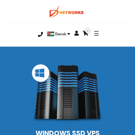
0
☰
Dansk
WINDOWS SSD VPS