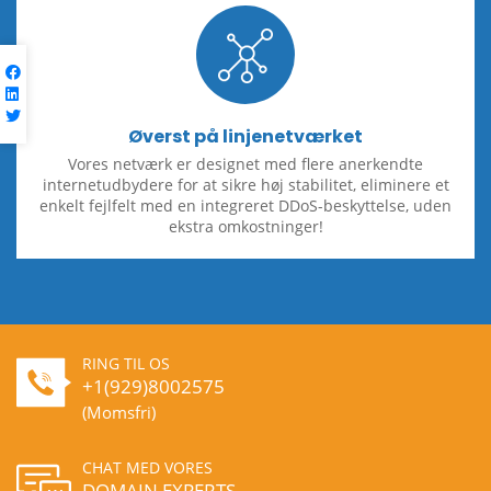
Øverst på linjenetværket
Vores netværk er designet med flere anerkendte
internetudbydere for at sikre høj stabilitet, eliminere et
enkelt fejlfelt med en integreret DDoS-beskyttelse, uden
ekstra omkostninger!
RING TIL OS
+1(929)8002575
(Momsfri)
CHAT MED VORES
DOMAIN EXPERTS