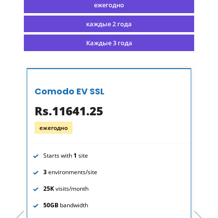
ежегодно
каждые 2 года
Каждые 3 года
Comodo EV SSL
Rs.11641.25
ежегодно
Starts with
1
site
3
environments/site
25K
visits/month
50GB
bandwidth
prev
next