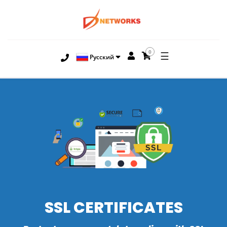
0
☰
Русский
SSL CERTIFICATES