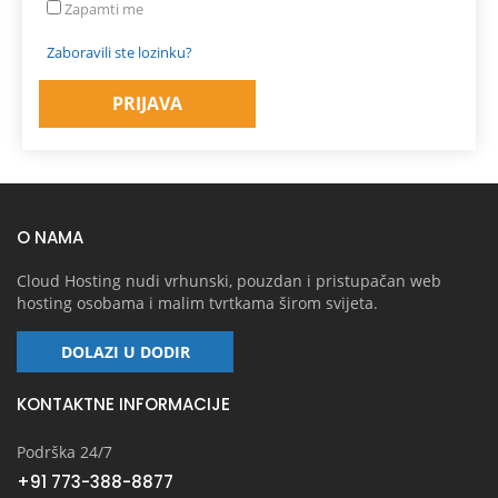
Zapamti me
Zaboravili ste lozinku?
O NAMA
Cloud Hosting nudi vrhunski, pouzdan i pristupačan web
hosting osobama i malim tvrtkama širom svijeta.
DOLAZI U DODIR
KONTAKTNE INFORMACIJE
Podrška 24/7
+91 773-388-8877