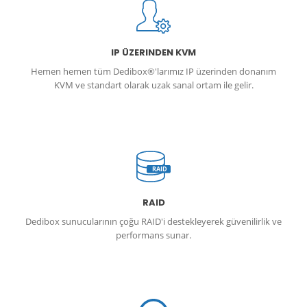
IP ÜZERINDEN KVM
Hemen hemen tüm Dedibox®'larımız IP üzerinden donanım
KVM ve standart olarak uzak sanal ortam ile gelir.
RAID
RAID
Dedibox sunucularının çoğu RAID'i destekleyerek güvenilirlik ve
performans sunar.