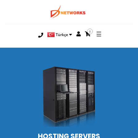
0
☰
Türkçe
HOSTING
SERVERS