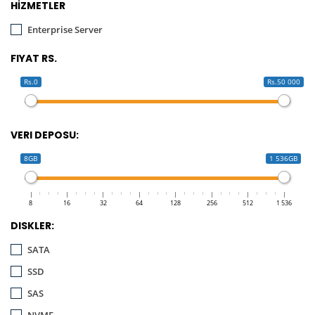
HİZMETLER
Enterprise Server
FIYAT RS.
Rs.0
Rs.50 000
VERI DEPOSU:
8GB
1 536GB
8
16
32
64
128
256
512
1 536
DISKLER:
SATA
SSD
SAS
NVME