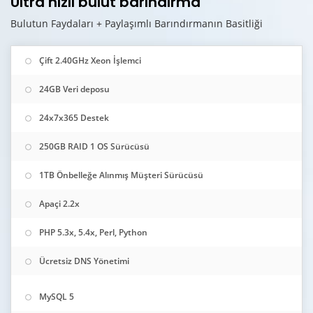
Ultra hızlı bulut barındırma
Bulutun Faydaları + Paylaşımlı Barındırmanın Basitliği
Çift 2.40GHz Xeon İşlemci
24GB Veri deposu
24x7x365 Destek
250GB RAID 1 OS Sürücüsü
1TB Önbelleğe Alınmış Müşteri Sürücüsü
Apaçi 2.2x
PHP 5.3x, 5.4x, Perl, Python
Ücretsiz DNS Yönetimi
MySQL 5