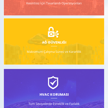
Kesintisiz İçin Tasarlandı
Operasyonları
AĞ GÜVENLIĞI
Maksimum Çalışma Süresi ve
Kararlılık
HVAC KORUMASI
Tüm Seviyelerde Esneklik ve Fazlalık