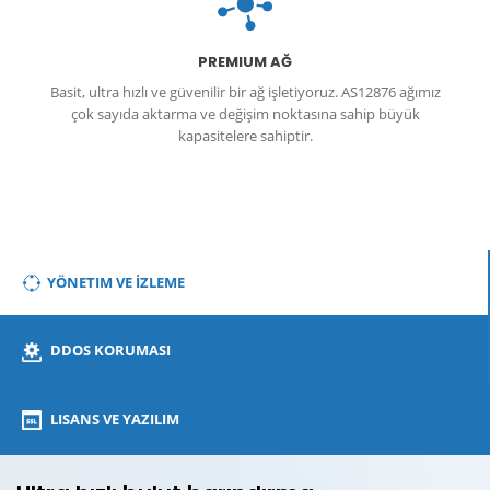
DDos
PREMIUM AĞ
Basit, ultra hızlı ve güvenilir bir ağ işletiyoruz. AS12876 ağımız
çok sayıda aktarma ve değişim noktasına sahip büyük
kapasitelere sahiptir.
YÖNETIM VE İZLEME
DDOS KORUMASI
LISANS VE YAZILIM