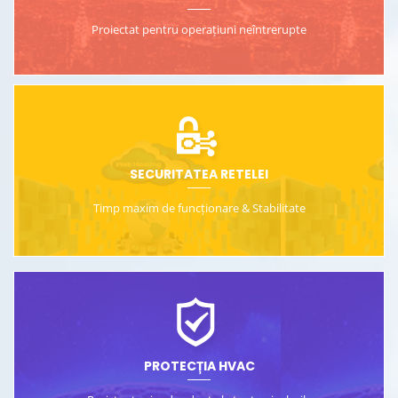
Proiectat pentru operațiuni neîntrerupte
SECURITATEA RETELEI
Timp maxim de funcționare &
Stabilitate
PROTECȚIA HVAC