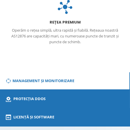
DDos
REȚEA PREMIUM
Operăm o rețea simplă, ultra rapidă și fiabilă. Rețeaua noastră
AS12876 are capacități mari, cu numeroase puncte de tranzit și
puncte de schimb.
MANAGEMENT ȘI MONITORIZARE
PROTECȚIA DDOS
LICENȚĂ ȘI SOFTWARE