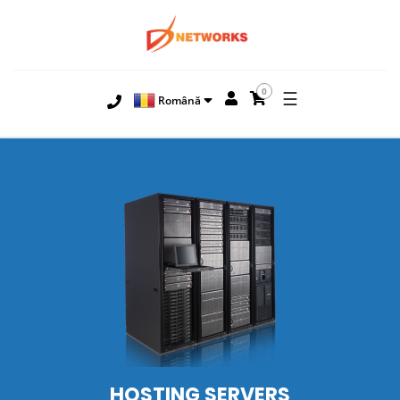
0
☰
Română
HOSTING
SERVERS