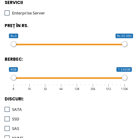
SERVICII
Enterprise Server
PREȚ ÎN RS.
Rs.0
Rs.50 000
BERBEC:
8GB
1 536GB
8
16
32
64
128
256
512
1 536
DISCURI:
SATA
SSD
SAS
NVME