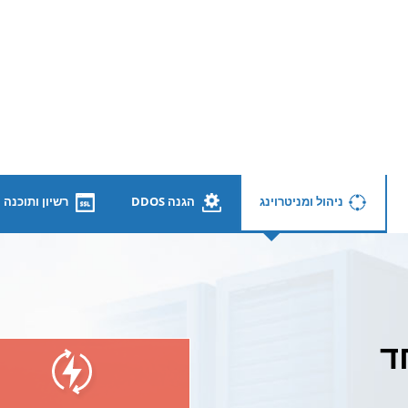
DDos
ניהול ומניטרוינג
הגנה DDOS
רשיון ותוכנה
ד