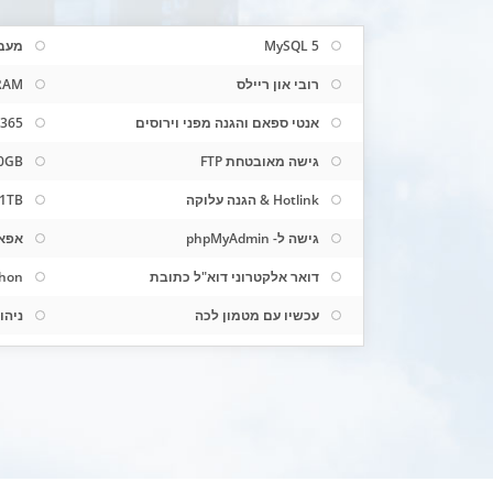
MySQL 5
מעבד כפו
רובי און ריילס
RAM
אנטי ספאם והגנה מפני וירוסים
x7x365
גישה מאובטחת FTP
250GB כונן
Hotlink & הגנה עלוקה
1TB כונן לקוח שמור
גישה ל- phpMyAdmin
אפאצ'י
דואר אלקטרוני דוא"ל כתובת
thon
עכשיו עם מטמון לכה
ניהול DNS 