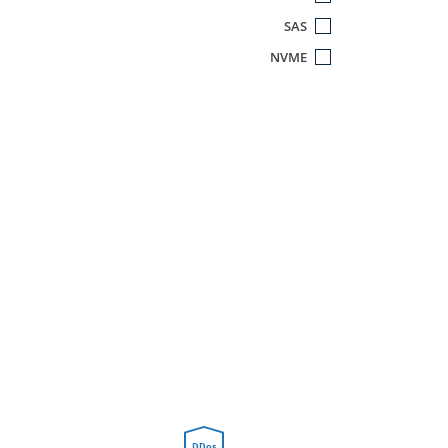
SAS
NVME
DDos