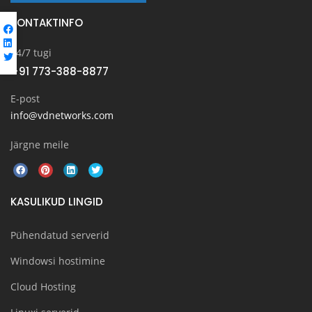
KONTAKTINFO
24/7 tugi
+91 773-388-8877
E-post
info@vdnetworks.com
Järgne meile
KASULIKUD LINGID
Pühendatud serverid
Windowsi hostimine
Cloud Hosting