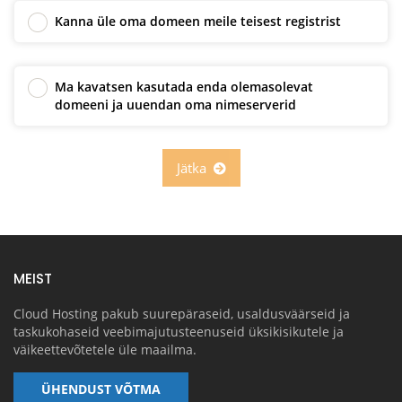
Kanna üle oma domeen meile teisest registrist
Ma kavatsen kasutada enda olemasolevat
domeeni ja uuendan oma nimeserverid
Jätka
MEIST
Cloud Hosting pakub suurepäraseid, usaldusväärseid ja
taskukohaseid veebimajutusteenuseid üksikisikutele ja
väikeettevõtetele üle maailma.
ÜHENDUST VÕTMA