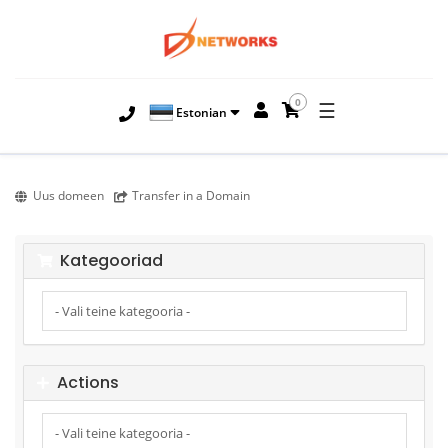
0
☰
Estonian
Uus domeen
Transfer in a Domain
Kategooriad
Actions