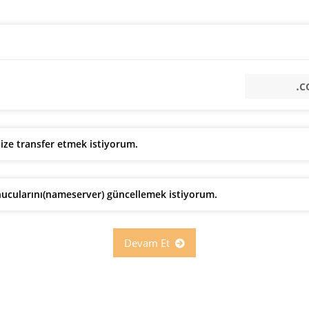
size transfer etmek istiyorum.
nucularını(nameserver) güncellemek istiyorum.
Devam Et