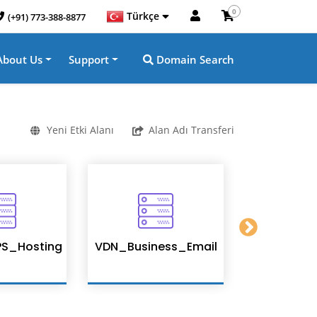
0
Türkçe
(+91) 773-388-8877
About Us
Support
Domain Search
Yeni Etki Alanı
Alan Adı Transferi
S_Hosting
VDN_Business_Email
Enterpris