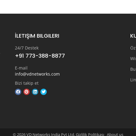
İLETIŞIM BILGILERI
K
24/7 Destek
Öz
r
+91 773-388-8877
Wi
E-mail
Bu
info@vdnetworks.com
Li
Bizi takip et
© 2026 VD Networks India Pvt Ltd. Gizlilik Politikası
About us