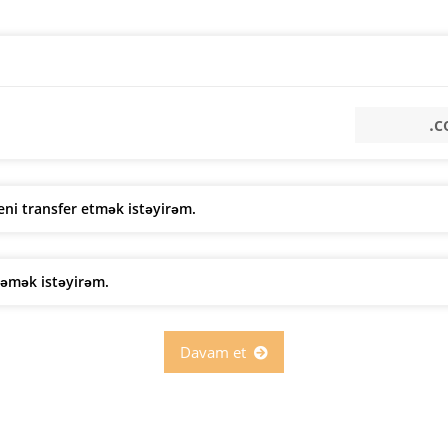
ni transfer etmək istəyirəm.
ləmək istəyirəm.
Davam et