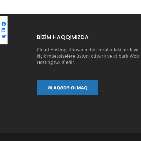
BİZİM HAQQIMIZDA
Cloud Hosting, dünyanın hər tərəfindəki fərdi və
kiçik müəssisələrə üstün, etibarlı və etibarlı Web
Hosting təklif edir.
ƏLAQƏDƏ OLMAQ