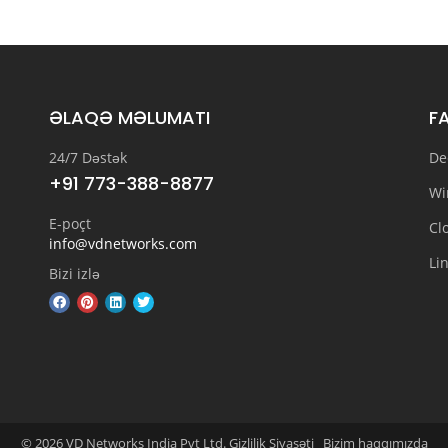
ƏLAQƏ MƏLUMATI
F
24/7 Dəstək
De
+91 773-388-8877
Wi
E-poçt
Cl
info@vdnetworks.com
Li
Bizi izlə
© 2026 VD Networks India Pvt Ltd. Gizlilik Siyasəti
Bizim haqqımızda