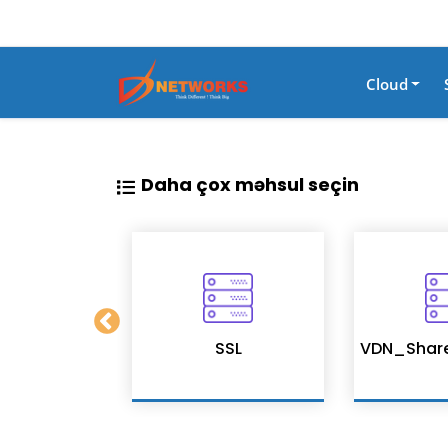
Cloud
Daha çox məhsul seçin
on Services
SSL
VDN_Shar