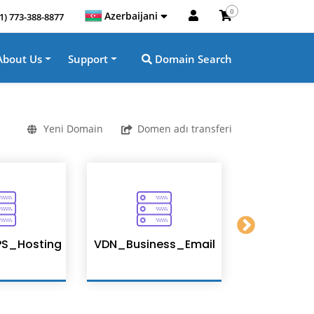
0
Azerbaijani
1) 773-388-8877
About Us
Support
Domain Search
Yeni Domain
Domen adı transferi
S_Hosting
VDN_Business_Email
Enterpris