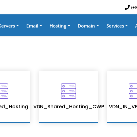
(+9
Servers
Email
Hosting
Domain
Services
ed_Hosting
VDN_Shared_Hosting_CWP
VDN_IN_VP