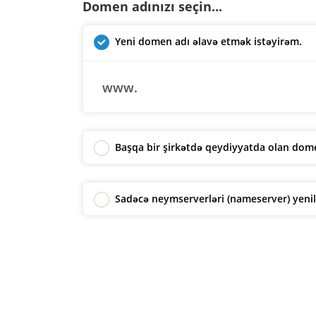
Domen adınızı seçin...
Yeni domen adı əlavə etmək istəyirəm.
www.
Başqa bir şirkətdə qeydiyyatda olan dome
Sadəcə neymserverləri (nameserver) yeni