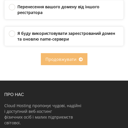
Перенесення вашого домену від іншого
реєстратора
Я буду використовувати зареєстрований домен
та оновлю name-сервери
Продовжувати
ПРО НАС
Cloud Hosting пропонує чудові, надійні
і доступний веб-хостинг
фізичних осіб і малих підприємств
світової.