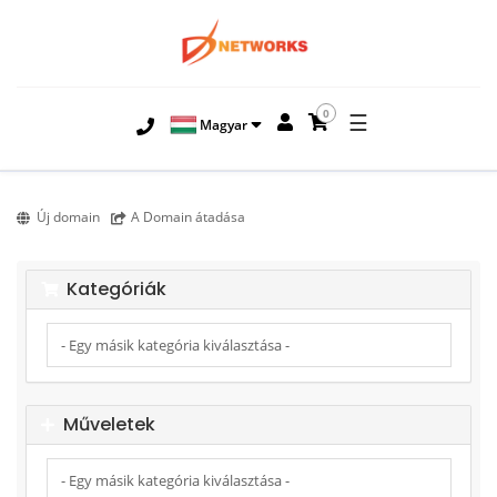
0
☰
Magyar
Új domain
A Domain átadása
Kategóriák
Műveletek