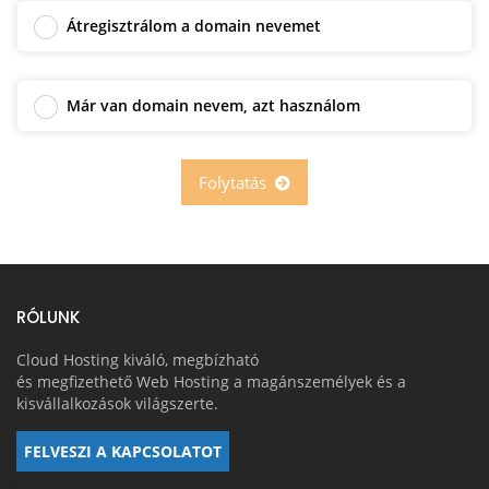
Átregisztrálom a domain nevemet
Már van domain nevem, azt használom
Folytatás
RÓLUNK
Cloud Hosting kiváló, megbízható
és megfizethető Web Hosting a magánszemélyek és a
kisvállalkozások világszerte.
FELVESZI A KAPCSOLATOT