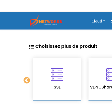
Cloud
Choisissez plus de produit
on Services
SSL
VDN_Shar