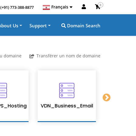
0
Français
(+91) 773-388-8877
About Us
Support
Domain Search
u domaine
Transférer un nom de domaine
S_Hosting
VDN_Business_Email
Enterpris