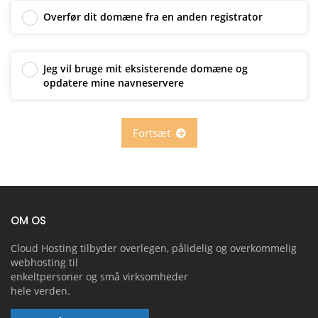
Overfør dit domæne fra en anden registrator
Jeg vil bruge mit eksisterende domæne og
opdatere mine navneservere
Fortsæt
OM OS
Cloud Hosting tilbyder overlegen, pålidelig og overkommelig
webhosting til
enkeltpersoner og små virksomheder
hele verden.