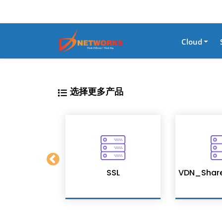
Cloud
选择更多产品
on Services
SSL
VDN_Shar