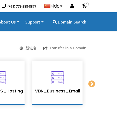
0
中文
(+91) 773-388-8877
About Us
Support
Domain Search
新域名
Transfer in a Domain
S_Hosting
VDN_Business_Email
Enterpris