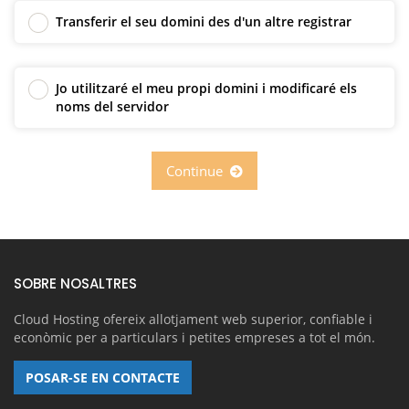
Transferir el seu domini des d'un altre registrar
Jo utilitzaré el meu propi domini i modificaré els
noms del servidor
Continue
SOBRE NOSALTRES
Cloud Hosting ofereix allotjament web superior, confiable i
econòmic per a particulars i petites empreses a tot el món.
POSAR-SE EN CONTACTE