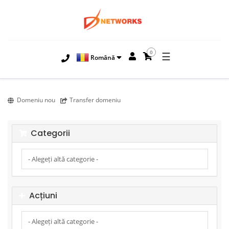
0
☰
Română
Domeniu nou
Transfer domeniu
Categorii
Acțiuni