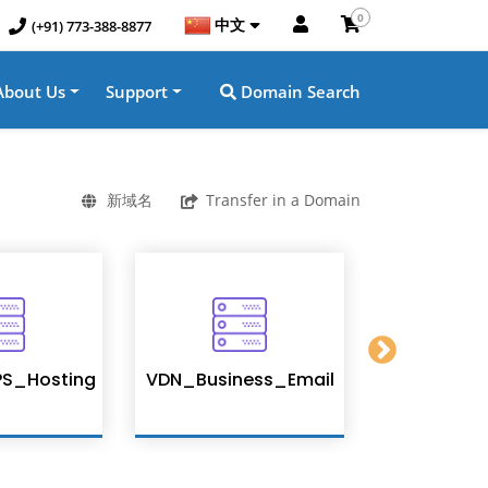
0
中文
(+91) 773-388-8877
About Us
Support
Domain Search
新域名
Transfer in a Domain
S_Hosting
VDN_Business_Email
Enterpris