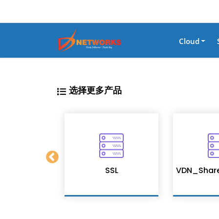
Cloud
选择更多产品
on Services
SSL
VDN_Shar