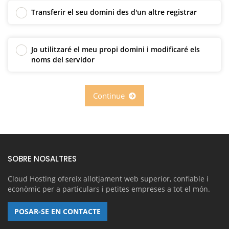
Transferir el seu domini des d'un altre registrar
Jo utilitzaré el meu propi domini i modificaré els
noms del servidor
Continue
SOBRE NOSALTRES
Cloud Hosting ofereix allotjament web superior, confiable i
econòmic per a particulars i petites empreses a tot el món.
POSAR-SE EN CONTACTE