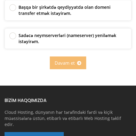
Başqa bir şirkətdə qeydiyyatda olan domeni
transfer etmək istəyirəm.
Sadəcə neymserverləri (nameserver) yeniləmək
istəyirəm.
Davam et
BİZİM HAQQIMIZDA
Cloud Hosting, dünyanın hər tərəfindəki fərdi və kiçik
müəssisələrə üstün, etibarlı və etibarlı Web Hosting təklif
edir.