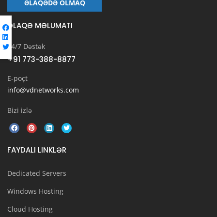
ƏLAQƏDƏ OLMAQ
ƏLAQƏ MƏLUMATI
24/7 Dəstək
+91 773-388-8877
E-poçt
info@vdnetworks.com
Bizi izlə
FAYDALI LINKLƏR
Dedicated Servers
Windows Hosting
Cloud Hosting