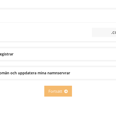
egistrar
e domän och uppdatera mina namnservrar
Fortsätt