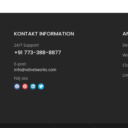
KONTAKT INFORMATION
A
24/7 Support
De
+91 773-388-8877
Wi
E-post
Cl
info@vdnetworks.com
Li
Följ oss