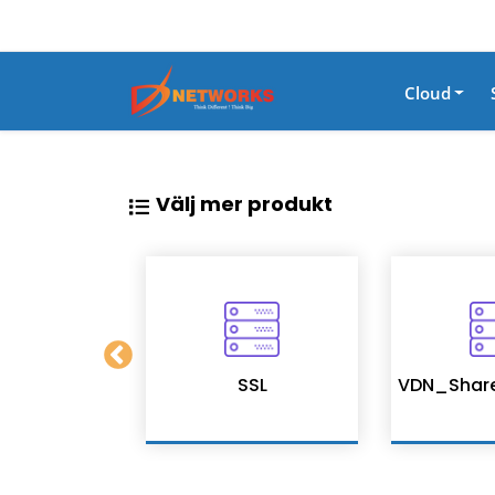
Cloud
Välj mer produkt
on Services
SSL
VDN_Shar