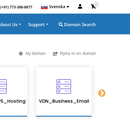
0
Svenska
(+91) 773-388-8877
About Us
Support
Domain Search
Ny domän
Flytta in en domän
S_Hosting
VDN_Business_Email
Enterpris