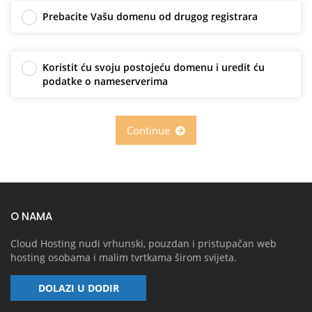
Prebacite Vašu domenu od drugog registrara
Koristit ću svoju postojeću domenu i uredit ću
podatke o nameserverima
Continue
O NAMA
Cloud Hosting nudi vrhunski, pouzdan i pristupačan web
hosting osobama i malim tvrtkama širom svijeta.
DOLAZI U DODIR