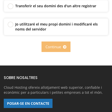
Transferir el seu domini des d'un altre registrar
Jo utilitzaré el meu propi domini i modificaré els
noms del servidor
Continue
SOBRE NOSALTRES
Cloud Hosting ofereix allotjament web superior, confiable i
econòmic per a particulars i petites empreses a tot el món.
POSAR-SE EN CONTACTE