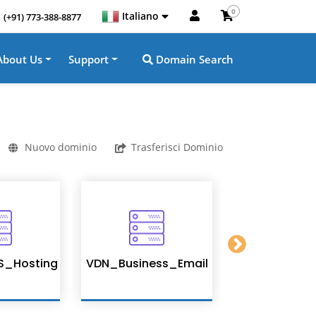
0
Italiano
(+91) 773-388-8877
About Us
Support
Domain Search
Nuovo dominio
Trasferisci Dominio
S_Hosting
VDN_Business_Email
Enterprise 