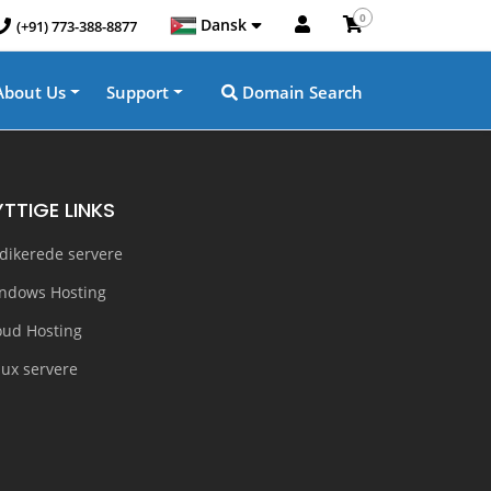
0
Dansk
(+91) 773-388-8877
About Us
Support
Domain Search
YTTIGE LINKS
dikerede servere
ndows Hosting
oud Hosting
nux servere