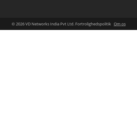
© 2026 VD Networks India Pvt Ltd. Fortrolighedspolitik
Om os