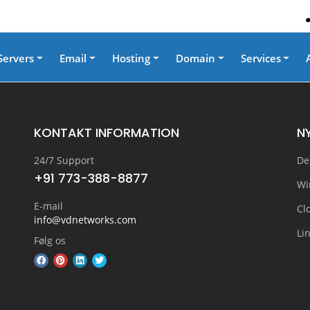
Servers
Email
Hosting
Domain
Services
KONTAKT INFORMATION
N
24/7 Support
De
+91 773-388-8877
Wi
E-mail
Cl
info@vdnetworks.com
Li
Følg os