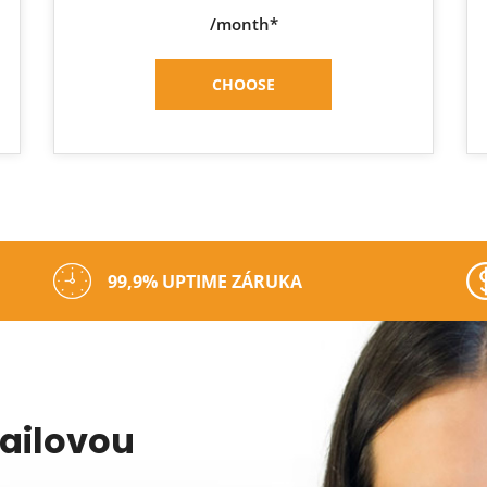
/month*
CHOOSE
99,9% UPTIME ZÁRUKA
mailovou