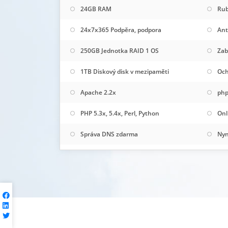
24GB RAM
Rub
24x7x365 Podpěra, podpora
Ant
250GB Jednotka RAID 1 OS
Zab
1TB Diskový disk v mezipaměti
Och
Apache 2.2x
php
PHP 5.3x, 5.4x, Perl, Python
Onl
Správa DNS zdarma
Nyn