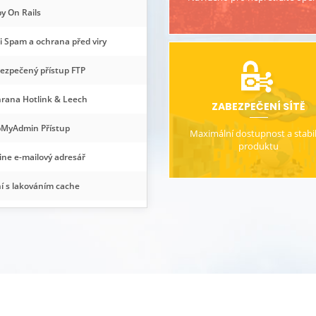
y On Rails
i Spam a ochrana před viry
ezpečený přístup FTP
rana Hotlink & Leech
ZABEZPEČENÍ SÍTĚ
MyAdmin Přístup
Maximální dostupnost a stabil
produktu
ine e-mailový adresář
í s lakováním cache