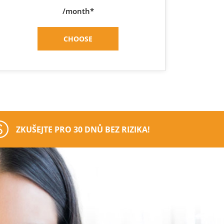
/month*
CHOOSE
ZKUŠEJTE PRO 30 DNŮ BEZ RIZIKA!