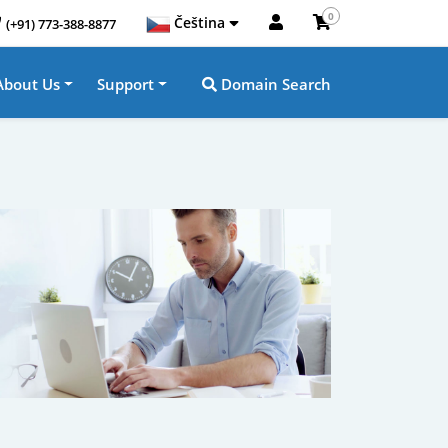
0
Čeština
(+91) 773-388-8877
About Us
Support
Domain Search