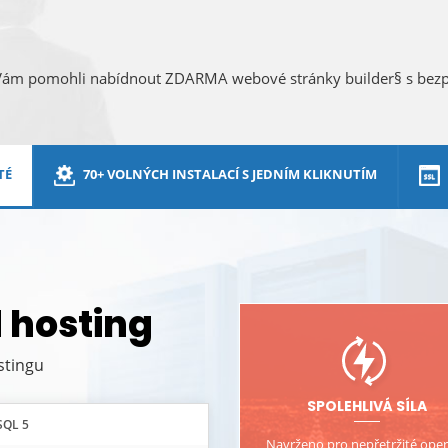
 Vám pomohli nabídnout ZDARMA webové stránky builder§ s be
TÉ
70+ VOLNÝCH INSTALACÍ S JEDNÍM KLIKNUTÍM
d hosting
stingu
SPOLEHLIVÁ SÍLA
SQL 5
Navrženo pro nepřetržité ope