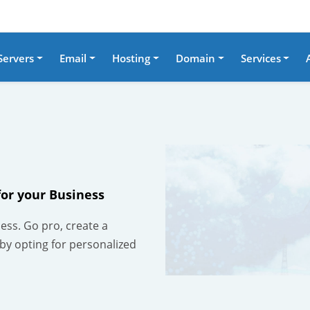
Servers
Email
Hosting
Domain
Services
for your Business
ness. Go pro, create a
 by opting for personalized