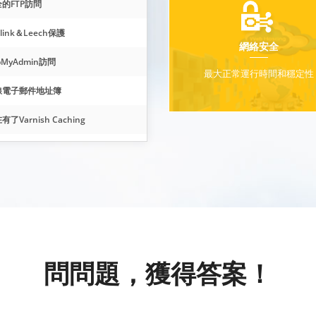
的FTP訪問
tlink＆Leech保護
網絡安全
pMyAdmin訪問
最大正常運行時間和穩定性
線電子郵件地址簿
有了Varnish Caching
問問題，獲得答案！