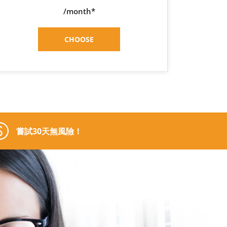
/month*
CHOOSE
嘗試30天無風險！