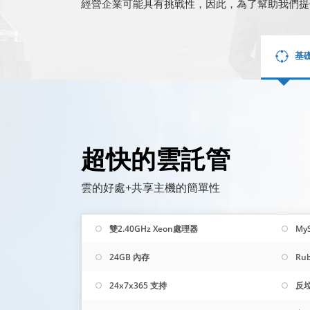
經營企業可能具有挑戰性，因此，為了幫助我們提
基
超快的雲託管
雲的好處+共享主機的簡單性
雙2.40GHz Xeon處理器
My
24GB 內存
Rub
24x7x365 支持
反