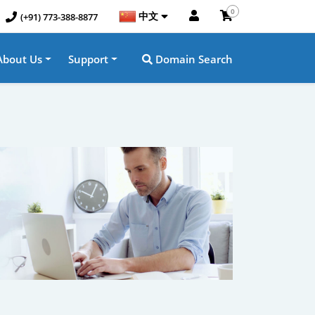
0
中文
(+91) 773-388-8877
About Us
Support
Domain Search