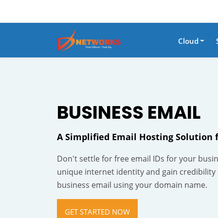
Cloud
BUSINESS EMAIL
A Simplified Email Hosting Solution 
Don't settle for free email IDs for your busi
unique internet identity and gain credibility
business email using your domain name.
GET STARTED NOW