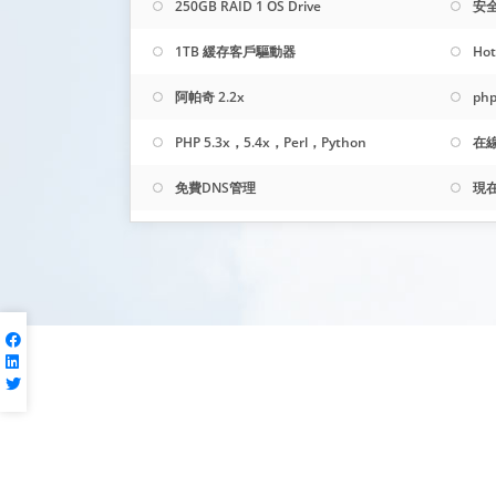
250GB RAID 1 OS Drive
安全
1TB 緩存客戶驅動器
Ho
阿帕奇 2.2x
ph
PHP 5.3x，5.4x，Perl，Python
在
免費DNS管理
現在