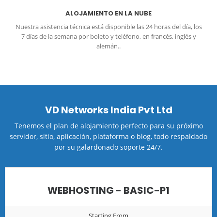
ALOJAMIENTO EN LA NUBE
Nuestra asistencia técnica está disponible las 24 horas del día, los
7 días de la semana por boleto y teléfono, en francés, inglés y
alemán..
VD Networks India Pvt Ltd
Tenemos el plan de alojamiento perfecto para su próximo
servidor, sitio, aplicación, plataforma o blog, todo respaldado
por su galardonado soporte 24/7.
WEBHOSTING - BASIC-P1
Starting From