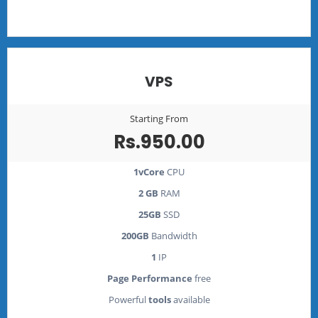
VPS
Starting From
Rs.950.00
1vCore
CPU
2 GB
RAM
25GB
SSD
200GB
Bandwidth
1
IP
Page Performance
free
Powerful
tools
available