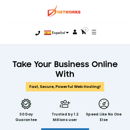
0
☰
Español
Take Your Business Online
With
Fast, Secure, Powerful Web Hosting!
30 Day
Trusted by 1.2
Speed Like
No One
Guarantee
Millions user
Else