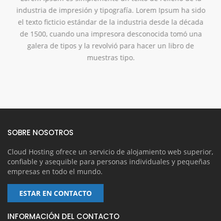
industria de impresión y tipografía. Lorem Ipsum ha sido
el texto ficticio estándar de la industria desde la década
de 1500,
cuando una impresora desconocida tomó una
galera de tipos y la revolvió para hacer un libro de
muestras tipo.
SOBRE NOSOTROS
Cloud Hosting ofrece un servicio de alojamiento web superior,
confiable y asequible para personas individuales y pequeñas
empresas en todo el mundo.
ESTAR EN CONTACTO
INFORMACIÓN DEL CONTACTO