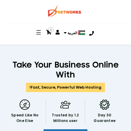
0
☰
العربية
Take Your Business Online
With
Fast, Secure, Powerful Web Hosting!
Speed Like
No
Trusted by 1.2
30 Day
One Else
Millions user
Guarantee