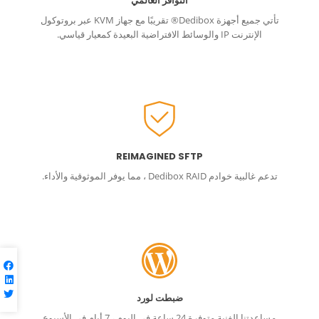
التوافر العالمي
تأتي جميع أجهزة Dedibox® تقريبًا مع جهاز KVM عبر بروتوكول
الإنترنت IP والوسائط الافتراضية البعيدة كمعيار قياسي.
REIMAGINED SFTP
تدعم غالبية خوادم Dedibox RAID ، مما يوفر الموثوقية والأداء.
ضبطت لورد
مساعدتنا الفنية متوفرة 24 ساعة في اليوم ، 7 أيام في الأسبوع