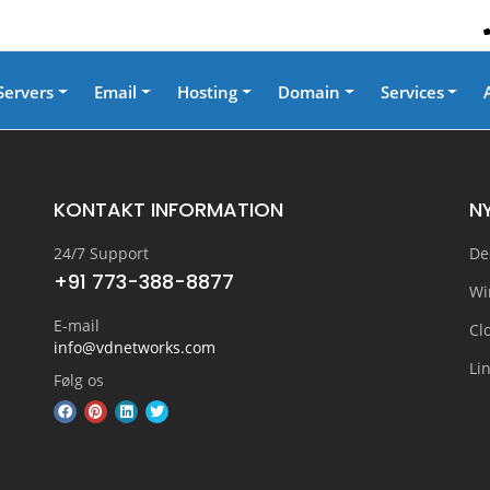
Servers
Email
Hosting
Domain
Services
KONTAKT INFORMATION
N
24/7 Support
De
+91 773-388-8877
Wi
E-mail
Cl
info@vdnetworks.com
Li
Følg os