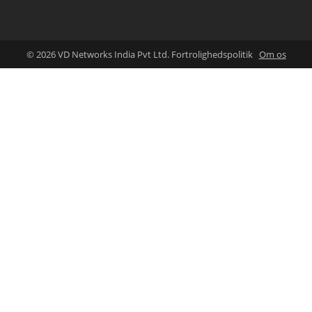
© 2026 VD Networks India Pvt Ltd. Fortrolighedspolitik
Om os