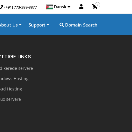
0
Dansk
(+91) 773-388-8877
About Us
Support
Domain Search
YTTIGE LINKS
dikerede servere
ndows Hosting
oud Hosting
nux servere