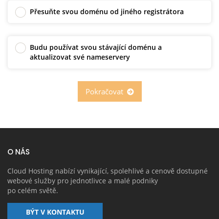
Přesuňte svou doménu od jiného registrátora
Budu používat svou stávající doménu a
aktualizovat své nameservery
Pokračovat
O NÁS
Cloud Hosting nabízí vynikající, spolehlivé a cenově dostupné
webové služby pro jednotlivce a malé podniky
po celém světě.
BÝT V KONTAKTU