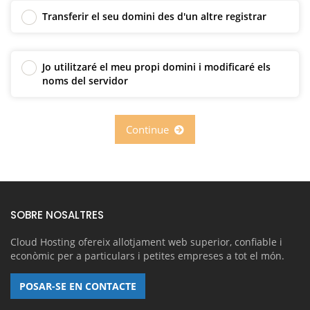
Transferir el seu domini des d'un altre registrar
Jo utilitzaré el meu propi domini i modificaré els
noms del servidor
Continue
SOBRE NOSALTRES
Cloud Hosting ofereix allotjament web superior, confiable i
econòmic per a particulars i petites empreses a tot el món.
POSAR-SE EN CONTACTE