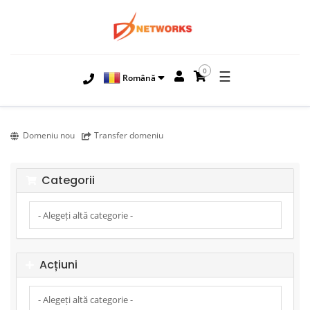
0
☰
Română
Domeniu nou
Transfer domeniu
Categorii
Acțiuni